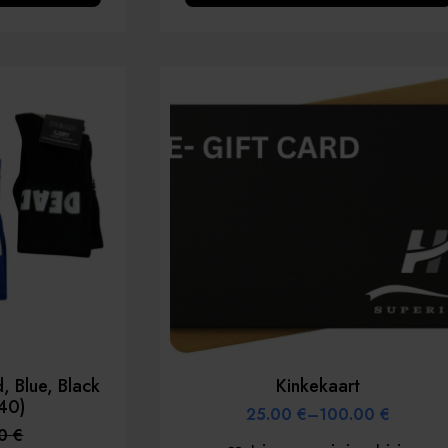
on
mitu
varianti.
Valikud
saab
valida
toote
lehel
, Blue, Black
Kinkekaart
40)
25.00
€
–
100.00
€
Price
00
€
range:
ne
egune