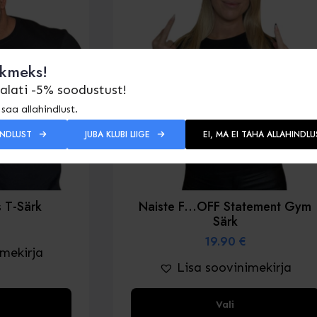
Valikud
saab
valida
ikmeks!
toote
 alati -5% soodustust!
lehel
saa allahindlust.
INDLUST
JUBA KLUBI LIIGE
EI, MA EI TAHA ALLAHINDLU
s T-Särk
Naiste F...OFF Statement Gym
Särk
19.90
€
imekirja
Lisa soovinimekirja
Sellel
Vali
tootel