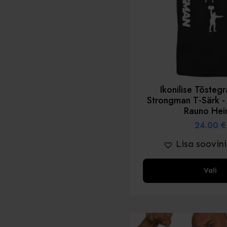
lehel
Ikonilise Tõsteg
Strongman T-Särk -
Rauno Hei
24.00
€
Lisa soovin
Sellel
Vali
tootel
on
mitu
varianti.