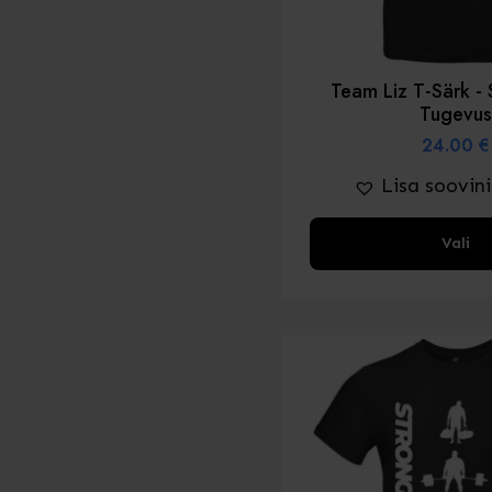
Team Liz T-Särk 
Tugevu
24.00
€
Lisa soovin
Sellel
Vali
tootel
on
mitu
varianti.
Valikud
saab
valida
toote