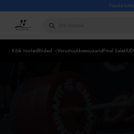
Tasuta koha
Toodete
otsing
Kõik tooted
Riided
Varustus
Aksessuaarid
Final Sale
UUD