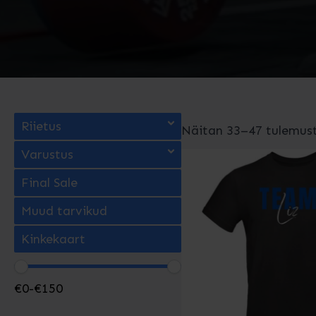
Riietus
Näitan 33–47 tulemust
Varustus
Final Sale
Muud tarvikud
Kinkekaart
€
0
-
€
150