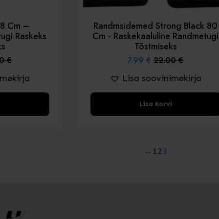
58 Cm –
Randmsidemed Strong Black 80
ugi Raskeks
Cm - Raskekaaluline Randmetugi
ks
Tõstmiseks
00
€
7.99
€
22.00
€
ne
egune
Algne
Praegune
hind
hind
imekirja
Lisa soovinimekirja
oli:
on:
0 €.
 €.
22.00 €.
7.99 €.
i
Lisa Korvi
←
1
2
3