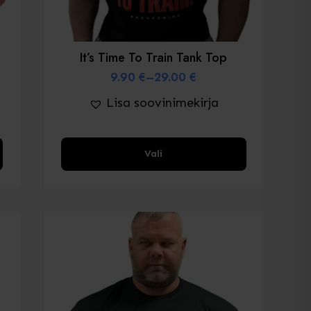
It’s Time To Train Tank Top
9.90
€
–
29.00
€
Price
range:
Lisa soovinimekirja
9.90 €
through
29.00 €
Sellel
Vali
tootel
on
mitu
varianti.
Valikud
saab
valida
toote