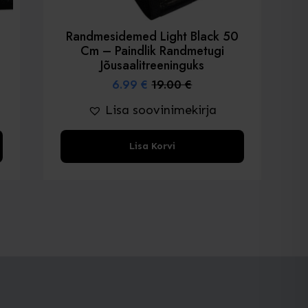
Randmesidemed Light Black 50
Cm – Paindlik Randmetugi
Jõusaalitreeninguks
6.99
€
19.00
€
Algne
Praegune
hind
hind
Lisa soovinimekirja
oli:
on:
19.00 €.
6.99 €.
Lisa Korvi