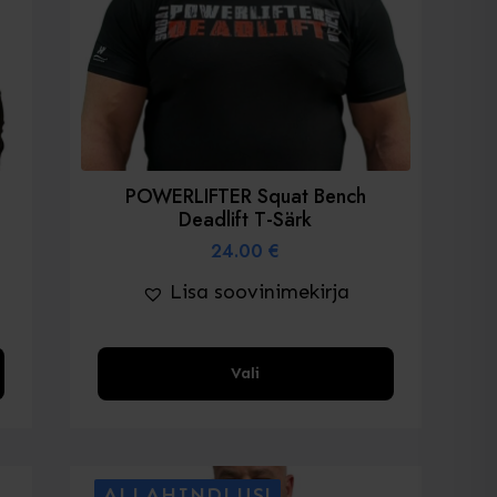
lehel
POWERLIFTER Squat Bench
Deadlift T-Särk
24.00
€
Lisa soovinimekirja
Sellel
Vali
tootel
on
mitu
varianti.
ALLAHINDLUS!