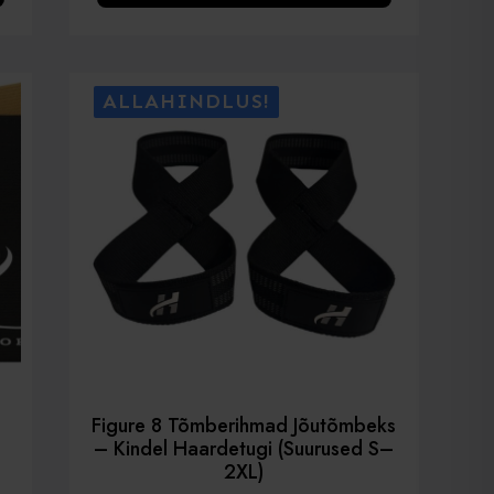
on
mitu
varianti.
ALLAHINDLUS!
Valikud
saab
valida
toote
lehel
Figure 8 Tõmberihmad Jõutõmbeks
– Kindel Haardetugi (suurused S–
2XL)