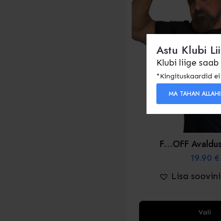
Valikud
saab
valida
Astu Klubi Li
toote
Klubi liige saab
lehel
*Kingituskaardid ei 
MA TAHAN ALLAH
F...OFF Avaldu
19.90
€
Lisa soovin
Sellel
Vali
tootel