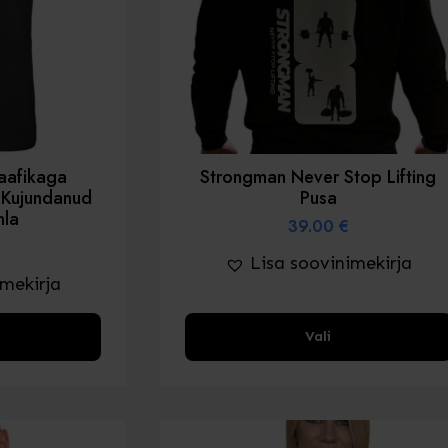
lehel
raafikaga
Strongman Never Stop Lifting
 Kujundanud
Pusa
nla
39.00
€
Lisa soovinimekirja
imekirja
Sellel
Vali
tootel
on
mitu
varianti.