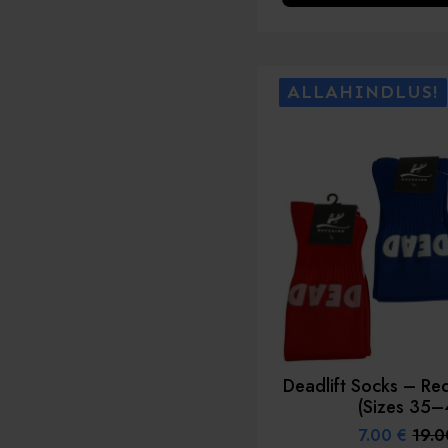
on
mitu
varianti.
ALLAHINDLUS!
Valikud
saab
valida
toote
lehel
Deadlift Socks – Red
(Sizes 35–
7.00
€
19.
Alg
Pra