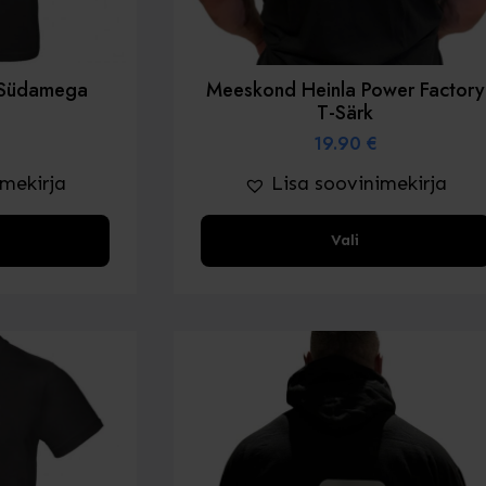
- Südamega
Meeskond Heinla Power Factory
s
T-Särk
19.90
€
imekirja
Lisa soovinimekirja
Sellel
Vali
tootel
on
mitu
varianti.
Valikud
saab
valida
toote