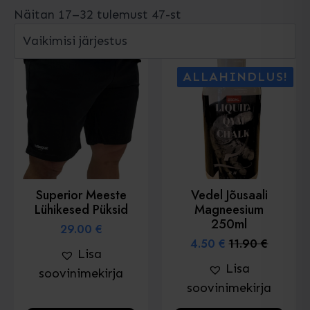
Näitan 17–32 tulemust 47-st
ALLAHINDLUS!
Superior Meeste
Vedel Jõusaali
Lühikesed Püksid
Magneesium
250ml
29.00
€
4.50
€
11.90
€
Algne
Praegune
Lisa
hind
hind
Lisa
soovinimekirja
oli:
on:
soovinimekirja
11.90 €.
4.50 €.