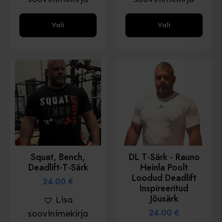
Sellel
Sellel
Vali
Vali
tootel
tootel
on
on
mitu
mitu
varianti.
varianti.
Valikud
Valikud
saab
saab
valida
valida
toote
toote
lehel
lehel
Squat, Bench,
DL T-Särk - Rauno
Deadlift-T-Särk
Heinla Poolt
Loodud Deadlift
24.00
€
Inspireeritud
Jõusärk
Lisa
24.00
€
soovinimekirja