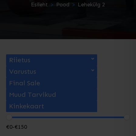
Esileht
Pood
Lehekülg 2
Riietus
Varustus
Final Sale
Muud Tarvikud
Kinkekaart
€
0
-
€
150