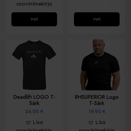
soovinimekirja
Sellel
Sellel
Vali
Vali
tootel
tootel
on
on
mitu
mitu
varianti.
varianti.
Valikud
Valikud
saab
saab
valida
valida
toote
toote
lehel
lehel
Deadlift LOGO T-
RHSUPERIOR Logo
Särk
T-Särk
24.00
€
19.90
€
Lisa
Lisa
soovinimekirja
soovinimekirja