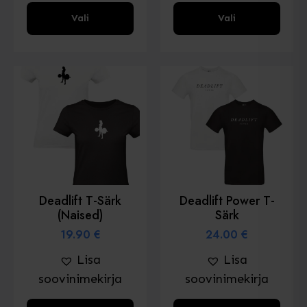
Sellel
Sellel
Vali
Vali
tootel
tootel
on
on
mitu
mitu
varianti.
varianti.
Valikud
Valikud
saab
saab
valida
valida
toote
toote
lehel
lehel
Deadlift T-Särk
Deadlift Power T-
(naised)
Särk
19.90
€
24.00
€
Lisa
Lisa
soovinimekirja
soovinimekirja