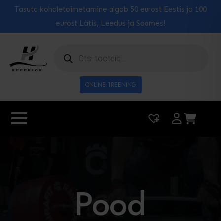
Tasuta kohaletoimetamine algab 50 eurost Eestis ja 100
eurost Lätis, Leedus ja Soomes!
Toodete
otsing
ONLINE TREENING
|
0
Pood