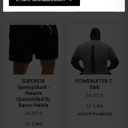
EI, MA EI TAHA ALLAHINDLUST
Sellel
Sellel
Vali
Vali
tootel
tootel
on
on
mitu
mitu
varianti.
varianti.
Valikud
Valikud
saab
saab
valida
valida
toote
toote
lehel
lehel
SUPERIOR
POWERLIFTER T-
Ujumispüksid -
Särk
Meeste
24.00
€
Ujumisriided By
Rauno Heinla
Lisa
36.00
€
soovinimekirja
Lisa