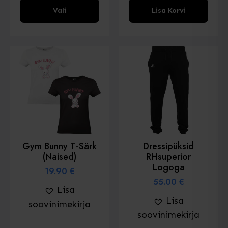
Sellel
Vali
Lisa Korvi
tootel
on
mitu
varianti.
Valikud
saab
valida
toote
lehel
Gym Bunny T-Särk
Dressipüksid
(naised)
RHsuperior
Logoga
19.90
€
55.00
€
Lisa
Lisa
soovinimekirja
soovinimekirja