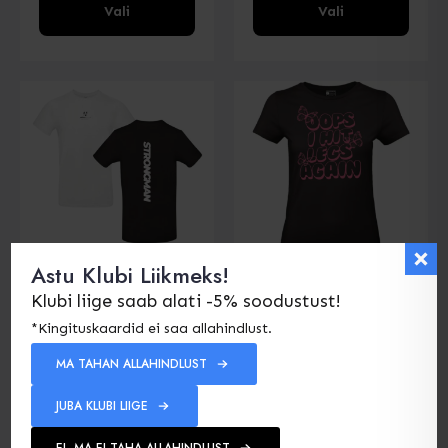
Sellel
Sellel
Vali
Vali
tootel
tootel
on
on
mitu
mitu
varianti.
varianti.
Valikud
Valikud
saab
saab
valida
valida
toote
toote
lehel
lehel
Astu Klubi Liikmeks!
STRONGMAN T-
Oops I Hit Legs
Särk
Again T-Särk
Klubi liige saab alati -5% soodustust!
(Naised)
24.00
€
*Kingituskaardid ei saa allahindlust.
19.90
€
Lisa
MA TAHAN ALLAHINDLUST
Lisa
soovinimekirja
JUBA KLUBI LIIGE
soovinimekirja