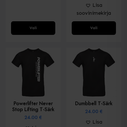
Lisa
soovinimekirja
Sellel
Sellel
Vali
Vali
tootel
tootel
on
on
mitu
mitu
varianti.
varianti.
Valikud
Valikud
saab
saab
valida
valida
toote
toote
lehel
lehel
Powerlifter Never
Dumbbell T-Särk
Stop Lifting T-Särk
24.00
€
24.00
€
Lisa