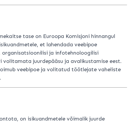
dmekaitse tase on Euroopa Komisjoni hinnangul
s isikuandmetele, et lahendada veebipoe
organisatsioonilisi ja infotehnoloogilisi
i volitamata juurdepääsu ja avalikustamise eest.
imub veebipoe ja volitatud töötlejate vaheliste
.
ST
ontota, on isikuandmetele võimalik juurde