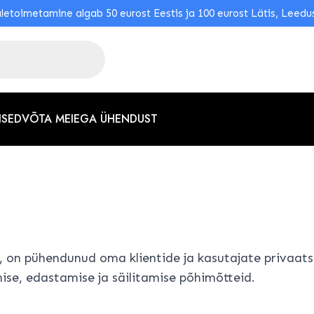
letoimetamine algab 50 eurost Eestis ja 100 eurost Lätis, Leedu
ISED
VÕTA MEIEGA ÜHENDUST
n pühendunud oma klientide ja kasutajate privaatsus
ise, edastamise ja säilitamise põhimõtteid.