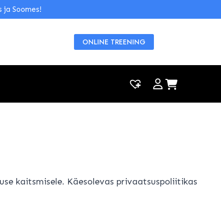
s ja Soomes!
ONLINE TREENING
|
0
e kaitsmisele. Käesolevas privaatsuspoliitikas