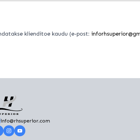
datakse klienditoe kaudu (e-post:
inforhsuperior@g
info@rhsuperior.com​