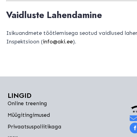
Vaidluste Lahendamine
Isikuandmete töötlemisega seotud vaidlused lahen
Inspektsioon (
info@aki.ee
).
LINGID
Online treening
Müügitingimused
Privaatsuspoliitikaga