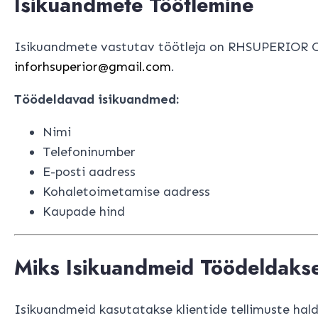
Isikuandmete Töötlemine
Isikuandmete vastutav töötleja on RHSUPERIOR OÜ 
inforhsuperior@gmail.com
.
Töödeldavad isikuandmed:
Nimi
Telefoninumber
E-posti aadress
Kohaletoimetamise aadress
Kaupade hind
Miks Isikuandmeid Töödeldaks
Isikuandmeid kasutatakse klientide tellimuste hal