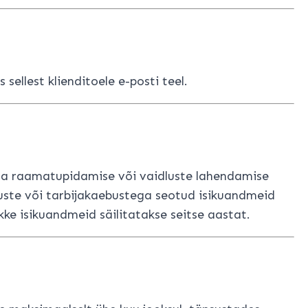
sellest klienditoele e-posti teel.
tada raamatupidamise või vaidluste lahendamise
luste või tarbijakaebustega seotud isikuandmeid
e isikuandmeid säilitatakse seitse aastat.