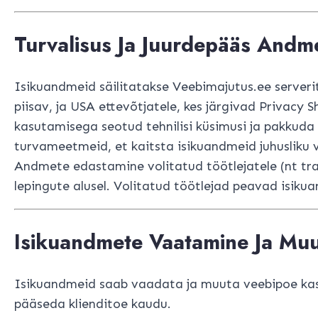
Turvalisus Ja Juurdepääs Andm
Isikuandmeid säilitatakse Veebimajutus.ee serveri
piisav, ja USA ettevõtjatele, kes järgivad Privacy
kasutamisega seotud tehnilisi küsimusi ja pakkuda k
turvameetmeid, et kaitsta isikuandmeid juhusliku 
Andmete edastamine volitatud töötlejatele (nt tr
Astu Klubi Li
lepingute alusel. Volitatud töötlejad peavad isi
Klubi liige saab
*Kingituskaardid ei 
Isikuandmete Vaatamine Ja Mu
MA TAHAN ALLAH
Isikuandmeid saab vaadata ja muuta veebipoe kasut
pääseda klienditoe kaudu.