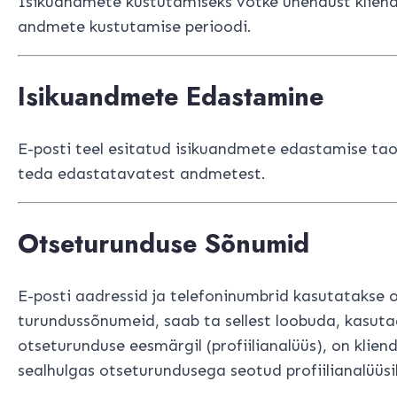
Isikuandmete kustutamiseks võtke ühendust kliendi
andmete kustutamise perioodi.
Isikuandmete Edastamine
E-posti teel esitatud isikuandmete edastamise taotl
teda edastatavatest andmetest.
Otseturunduse Sõnumid
E-posti aadressid ja telefoninumbrid kasutatakse o
turundussõnumeid, saab ta sellest loobuda, kasutad
otseturunduse eesmärgil (profiilianalüüs), on kliend
sealhulgas otseturundusega seotud profiilianalüüsile