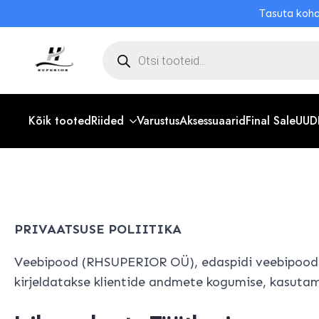
Tasuta koha
Toodete
otsing
Kõik tooted
Riided
Varustus
Aksessuaarid
Final Sale
UUD
PRIVAATSUSE POLIITIKA
Veebipood (RHSUPERIOR OÜ), edaspidi veebipood, o
kirjeldatakse klientide andmete kogumise, kasutam