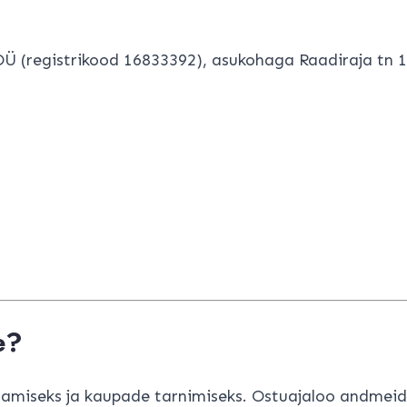
(registrikood 16833392), asukohaga Raadiraja tn 18-
e?
damiseks ja kaupade tarnimiseks. Ostuajaloo andmeid