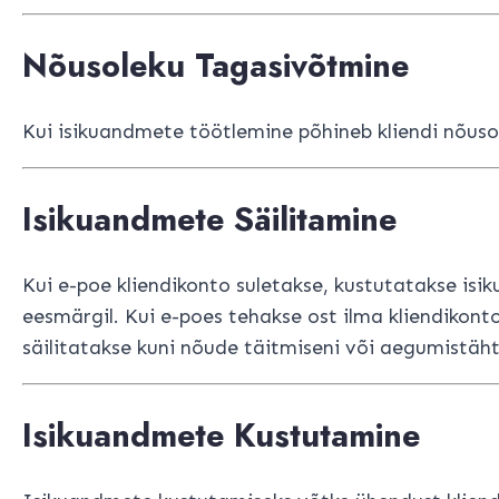
Nõusoleku Tagasivõtmine
Kui isikuandmete töötlemine põhineb kliendi nõusolek
Isikuandmete Säilitamine
Kui e-poe kliendikonto suletakse, kustutatakse isi
eesmärgil. Kui e-poes tehakse ost ilma kliendikon
säilitatakse kuni nõude täitmiseni või aegumistäh
Isikuandmete Kustutamine