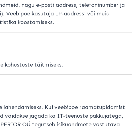
andmeid, nagu e-posti aadress, telefoninumber ja
i). Veebipoe kasutaja IP-aadressi või muid
tistika koostamiseks.
te kohustuste täitmiseks.
de lahendamiseks. Kui veebipoe raamatupidamist
d võidakse jagada ka IT-teenuste pakkujatega,
HSUPERIOR OÜ tegutseb isikuandmete vastutava