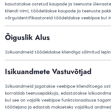
kasutatakse ostetud kaupade ja teenuste ülevaate l
kliendi nimi, töödeldakse kaupade ja teenuste pak
võrguidentifikaatoreid töödeldakse veebipoe kui i
Õiguslik Alus
Isikuandmeid töödeldakse kliendiga sõlmitud leping
Isikuandmete Vastuvõtjad
Isikuandmeid jagatakse veebipoe klienditoega ost
korraldab teenusepakkuja, edastatakse isikuandm
kui see on vajalik veebipoe funktsionaalsuse ta
töötlejana ja edastab makseteks vajalikud andmed 