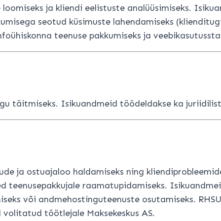
oomiseks ja kliendi eelistuste analüüsimiseks. Isiku
kumisega seotud küsimuste lahendamiseks (klienditug
nfoühiskonna teenuse pakkumiseks ja veebikasutussta
u täitmiseks. Isikuandmeid töödeldakse ka juriidilis
ude ja ostuajaloo haldamiseks ning kliendiprobleemi
ed teenusepakkujale raamatupidamiseks. Isikuandmei
gamiseks või andmehostinguteenuste osutamiseks. R
volitatud töötlejale Maksekeskus AS.