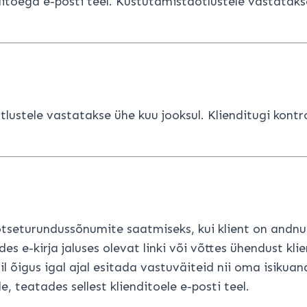
toega e-posti teel. Kustutamistaotlustele vastataks
ustele vastatakse ühe kuu jooksul. Klienditugi kontro
tseturundussõnumite saatmiseks, kui klient on andnud 
es e-kirja jaluses olevat linki või võttes ühendust k
il õigus igal ajal esitada vastuväiteid nii oma isikua
, teatades sellest klienditoele e-posti teel.