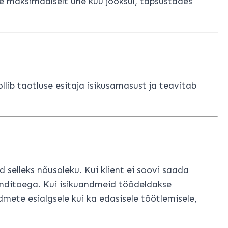
e maksimaalselt ühe kuu jooksul, täpsustades
llib taotluse esitaja isikusamasust ja teavitab
selleks nõusoleku. Kui klient ei soovi saada
lienditoega. Kui isikuandmeid töödeldakse
ndmete esialgsele kui ka edasisele töötlemisele,