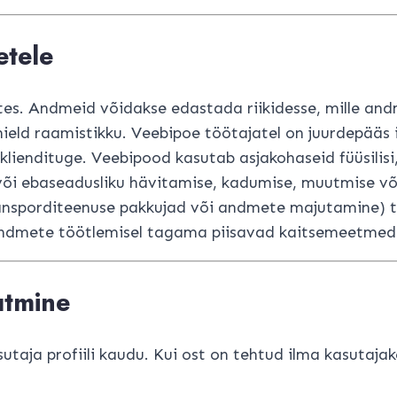
etele
tes. Andmeid võidakse edastada riikidesse, mille an
 Shield raamistikku. Veebipoe töötajatel on juurdepää
liendituge. Veebipood kasutab asjakohaseid füüsilisi, 
või ebaseadusliku hävitamise, kadumise, muutmise võ
ansporditeenuse pakkujad või andmete majutamine) to
ikmeks!
kuandmete töötlemisel tagama piisavad kaitsemeetmed
 alati -5% soodustust!
saa allahindlust.
utmine
INDLUST
JUBA KLUBI LIIGE
EI, MA EI TAHA ALLAHINDLU
aja profiili kaudu. Kui ost on tehtud ilma kasutajak