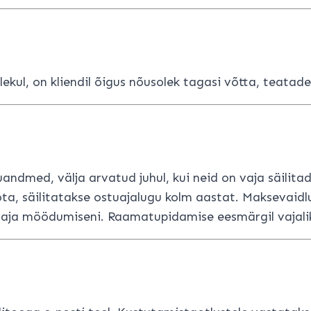
ul, on kliendil õigus nõusolek tagasi võtta, teatades 
kuandmed, välja arvatud juhul, kui neid on vaja säili
tota, säilitatakse ostuajalugu kolm aastat. Maksevaid
taja möödumiseni. Raamatupidamise eesmärgil vajalikk