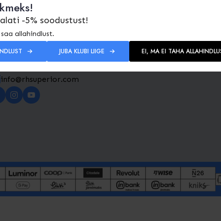
ikmeks!
 alati -5% soodustust!
saa allahindlust.
INDLUST
JUBA KLUBI LIIGE
EI, MA EI TAHA ALLAHINDLU
info@rhsuperior.com​