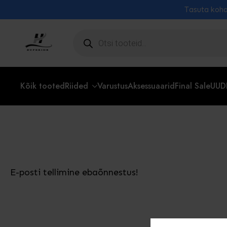
Tasuta koha
Toodete
otsing
Kõik tooted
Riided
Varustus
Aksessuaarid
Final Sale
UUD
E-posti tellimine ebaõnnestus!