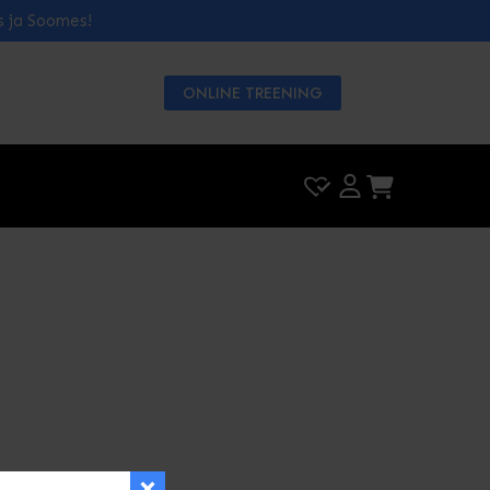
s ja Soomes!
ONLINE TREENING
|