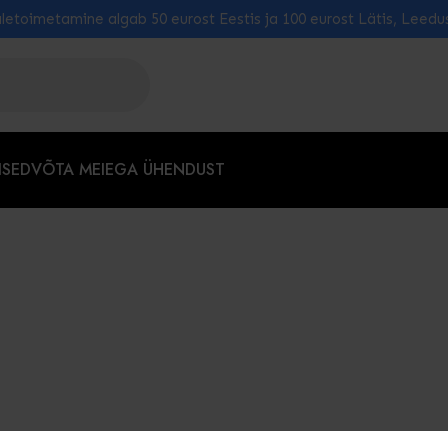
letoimetamine algab 50 eurost Eestis ja 100 eurost Lätis, Leedu
ISED
VÕTA MEIEGA ÜHENDUST