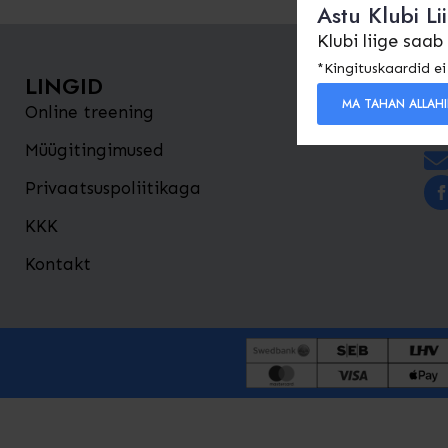
Astu Klubi Li
Klubi liige saab
*Kingituskaardid ei 
LINGID
MA TAHAN ALLAH
Online treening
Müügitingimused
Privaatsuspoliitikaga
KKK
Kontakt