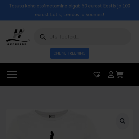
Tasuta kohaletoimetamine algab 50 eurost Eestis ja 100
eurost Lätis, Leedus ja Soomes!
Toodete
otsing
ONLINE TREENING
|
0