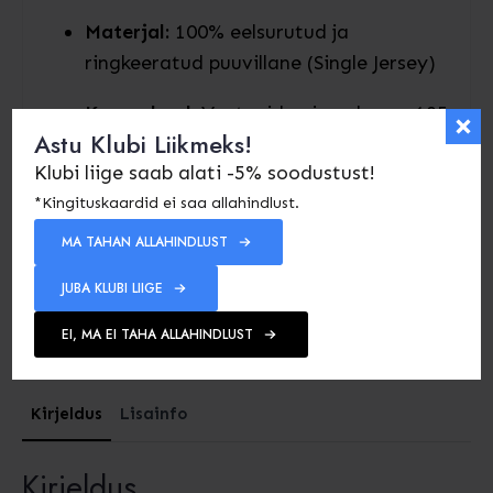
Materjal:
100% eelsurutud ja
ringkeeratud puuvillane (Single Jersey)
Kanga kaal:
Vastupidav ja pehme - 185
Astu Klubi Liikmeks!
g/m²
Klubi liige saab alati -5% soodustust!
Hooldus:
Masinpesu kuni 40°C
*Kingituskaardid ei saa allahindlust.
MA TAHAN ALLAHINDLUST
Värvid:
Saadaval must ja valge
JUBA KLUBI LIIGE
Tootekood:
-
Kategooriad:
Riietus
,
T-särgid
EI, MA EI TAHA ALLAHINDLUST
Kirjeldus
Lisainfo
Kirjeldus