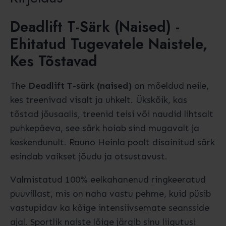
Deadlift T-Särk (naised) -
Ehitatud Tugevatele Naistele,
Kes Tõstavad
The
Deadlift T-särk (naised)
on mõeldud neile,
kes treenivad visalt ja uhkelt. Ükskõik, kas
tõstad jõusaalis, treenid teisi või naudid lihtsalt
puhkepäeva, see särk hoiab sind mugavalt ja
keskendunult. Rauno Heinla poolt disainitud särk
esindab vaikset jõudu ja otsustavust.
Valmistatud 100% eelkahanenud ringkeeratud
puuvillast, mis on naha vastu pehme, kuid püsib
vastupidav ka kõige intensiivsemate seansside
ajal. Sportlik naiste lõige järgib sinu liigutusi