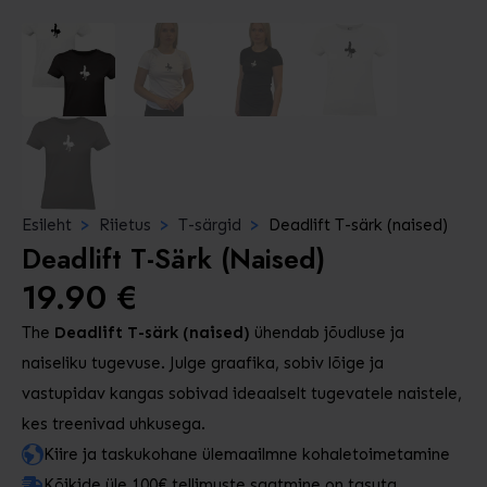
Esileht
Riietus
T-särgid
Deadlift T-särk (naised)
Deadlift T-Särk (naised)
19.90
€
The
Deadlift T-särk (naised)
ühendab jõudluse ja
naiseliku tugevuse. Julge graafika, sobiv lõige ja
vastupidav kangas sobivad ideaalselt tugevatele naistele,
kes treenivad uhkusega.
Kiire ja taskukohane ülemaailmne kohaletoimetamine
Kõikide üle 100€ tellimuste saatmine on tasuta.