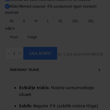
Klubi liikmed saavad -5% soodustust igast tootest!
suurus
XS
S
M
L
XL
2XL
3XL
värv
Must
Valge
Deadlift
LISA KORVI
T-
Lisa soovinimekirja
Shirt
(Women)
kogus
TÄIENDAV TEAVE
Esikülje trükis:
Naiste surnumatkaja
siluett
Sobib:
Regular Fit (sobilik naiste lõige)