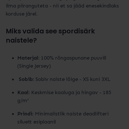
ilma piiranguteta - nii et sa jääd enesekindlaks
korduse järel.
Miks valida see spordisärk
naistele?
Materjal:
100% rõngaspunane puuvill
(Single Jersey)
Sobib:
Sobiv naiste lõige - XS kuni 3XL
Kaal:
Keskmise kaaluga ja hingav - 185
g/m²
Prindi:
Minimalistlik naiste deadlifteri
siluett esiplaanil