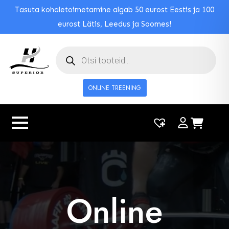
Tasuta kohaletoimetamine algab 50 eurost Eestis ja 100
eurost Lätis, Leedus ja Soomes!
Toodete
otsing
ONLINE TREENING
|
0
Online