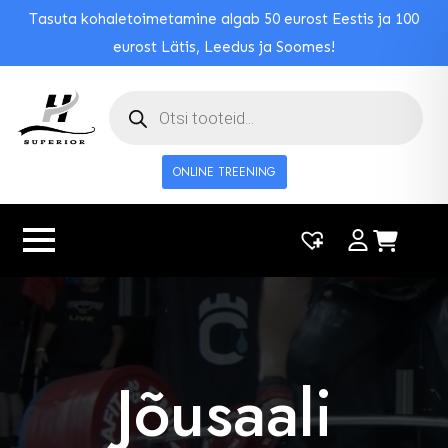
Tasuta kohaletoimetamine algab 50 eurost Eestis ja 100
eurost Lätis, Leedus ja Soomes!
Toodete
otsing
ONLINE TREENING
|
0
Jõusaali