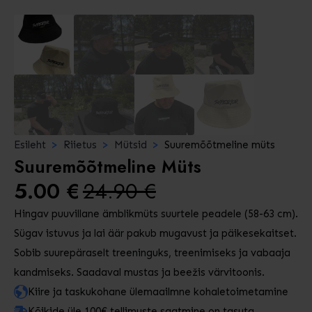
Esileht
Riietus
Mütsid
Suuremõõtmeline müts
Suuremõõtmeline Müts
5.00
€
24.90
€
Algne
Praegune
Hingav puuvillane ämblikmüts suurtele peadele (58-63 cm).
hind
hind
Sügav istuvus ja lai äär pakub mugavust ja päikesekaitset.
oli:
on:
Sobib suurepäraselt treeninguks, treenimiseks ja vabaaja
24.90 €.
5.00 €.
kandmiseks. Saadaval mustas ja beežis värvitoonis.
Kiire ja taskukohane ülemaailmne kohaletoimetamine
Kõikide üle 100€ tellimuste saatmine on tasuta.