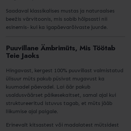
Saadaval klassikalises mustas ja naturaalses
beežis värvitoonis, mis sobib hõlpsasti nii
esinemis- kui ka igapäevarõivaste juurde.
Puuvillane Ämbrimüts, Mis Töötab
Teie Jaoks
Hingavast, kergest 100% puuvillast valmistatud
ülisuur müts pakub püsivat mugavust ka
kuumadel päevadel. Lai äär pakub
usaldusväärset päikesekaitset, samal ajal kui
struktureeritud istuvus tagab, et müts jääb
liikumise ajal paigale.
Erinevalt kitsastest või madalatest mütsidest