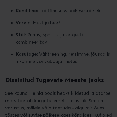
Kandiline:
Lai tõhusaks päikesekaitseks
Värvid:
Must ja beež
Stiil:
Puhas, sportlik ja kergesti
kombineeritav
Kasutage:
Välitreening, reisimine, jõusaalis
liikumine või vabaaja riietus
Disainitud Tugevate Meeste Jaoks
See Rauno Heinla poolt heaks kiidetud laiatarbe
müts toetab kõrgetasemelist elustiili. See on
varustus, millele võid toetuda - olgu siis õues
tõstes või suvise päikese käes kõndides. Kui oled