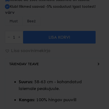
Klubi liikmed saavad -5% soodustust igast tootest!
värv
Must
Beež
Large
LISA KORVI
Fit
Bucket
Hat
kogus
Lisa soovinimekirja
TÄIENDAV TEAVE
Suurus:
58-63 cm - kohandatud
laiemale peakujuule.
Kangas:
100% hingav puuvill