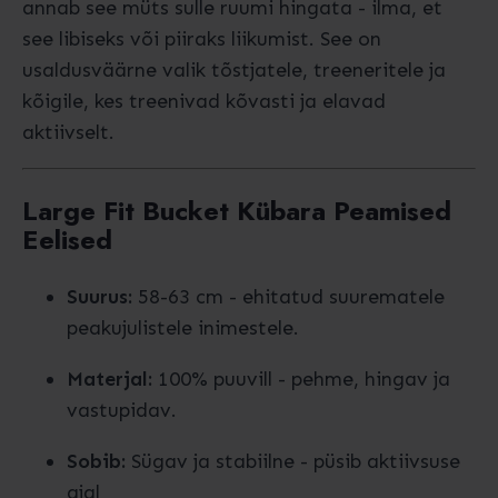
annab see müts sulle ruumi hingata - ilma, et
see libiseks või piiraks liikumist. See on
usaldusväärne valik tõstjatele, treeneritele ja
kõigile, kes treenivad kõvasti ja elavad
aktiivselt.
Large Fit Bucket Kübara Peamised
Eelised
Suurus:
58-63 cm - ehitatud suurematele
peakujulistele inimestele.
Materjal:
100% puuvill - pehme, hingav ja
vastupidav.
Sobib:
Sügav ja stabiilne - püsib aktiivsuse
ajal