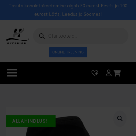
Tasuta kohaletoimetamine algab 50 eurost Eestis ja 100
eurost Lätis, Leedus ja Soomes!
Toodete
otsing
ONLINE TREENING
|
0
ALLAHINDLUS!