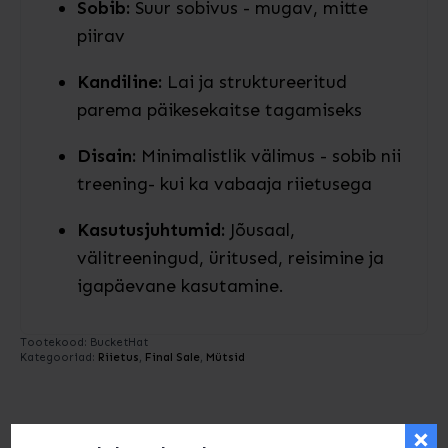
Sobib:
Suur sobivus - mugav, mitte
piirav
Kandiline:
Lai ja struktureeritud
parema päikesekaitse tagamiseks
Disain:
Minimalistlik välimus - sobib nii
treening- kui ka vabaaja riietusega
Kasutusjuhtumid:
Jõusaal,
välitreeningud, üritused, reisimine ja
igapäevane kasutamine.
Tootekood:
BucketHat
Kategooriad:
Riietus
,
Final Sale
,
Mütsid
Kirjeldus
Lisainfo